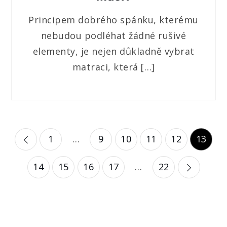
Principem dobrého spánku, kterému
nebudou podléhat žádné rušivé
elementy, je nejen důkladně vybrat
matraci, která […]
Stránkování
1
…
9
10
11
12
13
příspěvků
14
15
16
17
…
22