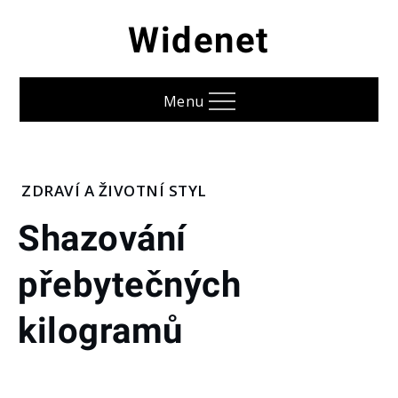
Skip
Widenet
to
content
Menu
Home
ZDRAVÍ A ŽIVOTNÍ STYL
Zdraví
Shazování
a
životní
přebytečných
styl
Shazování
přebytečných
kilogramů
kilogramů