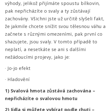
výhody, jelikož přijímáte spoustu bílkovin,
pak nepřicházíte o svaly a ty zůstávají
zachovány. Všichni jste už určitě slyšeli fakt,
že jakmile chcete snížit svou tělesnou váhu a
začnete s různými omezeními, pak první co
shazujete, jsou svaly. V tomto případě to
neplatí, a nesetkáte se ani s dalšími
nežádoucími projevy, jako je:
·
Jo-jo efekt
·
Hladovění
1)
Svalová hmota zůstává zachována –
nepřicházíte o svalovou hmotu
2)
Jídla si můžete vybírat podle chuti –