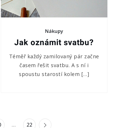
Nákupy
Jak oznámit svatbu?
Téměř každý zamilovaný pár začne
časem řešit svatbu. A s ní i
spoustu starostí kolem […]
0
…
22