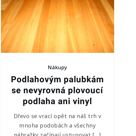
Nákupy
Podlahovým palubkám
se nevyrovná plovoucí
podlaha ani vinyl
Dřevo se vrací opět na náš trh v
mnoha podobách a všechny
náhražky začínají ustupovat […]