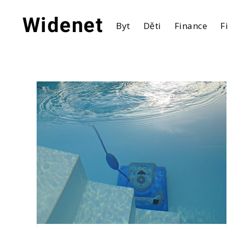
Skip
to
Widenet
Byt
Děti
Finance
F
content