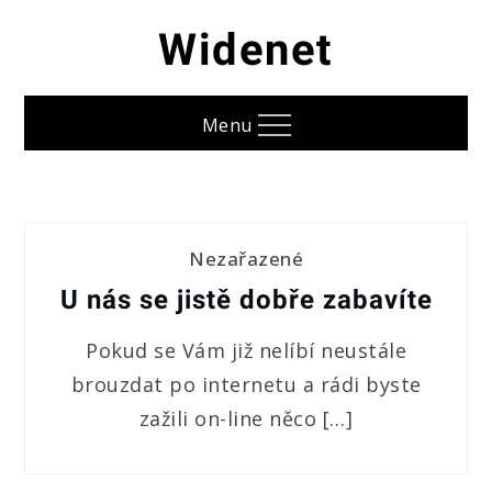
Skip
Widenet
to
content
Menu
Nezařazené
U nás se jistě dobře zabavíte
Pokud se Vám již nelíbí neustále
brouzdat po internetu a rádi byste
zažili on-line něco […]