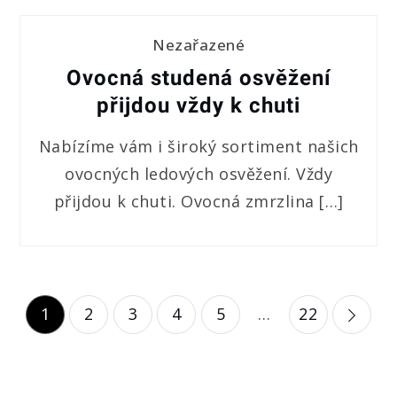
Nezařazené
Ovocná studená osvěžení
přijdou vždy k chuti
Nabízíme vám i široký sortiment našich
ovocných ledových osvěžení. Vždy
přijdou k chuti. Ovocná zmrzlina […]
Stránkování
1
2
3
4
5
…
22
příspěvků