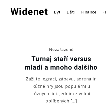
Skip
to
Widenet
Byt
Děti
Finance
F
content
Nezařazené
Turnaj staří versus
mladí a mnoho dalšího
Zažijte legraci, zábavu, adrenalin
Různé hry jsou populární u
různých lidí. Jedním z velmi
oblíbených […]