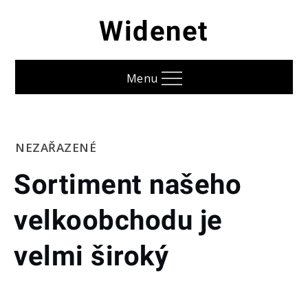
Skip
Widenet
to
content
Menu
Home
NEZAŘAZENÉ
Sortiment
Sortiment našeho
našeho
velkoobchodu
velkoobchodu je
je velmi
široký
velmi široký