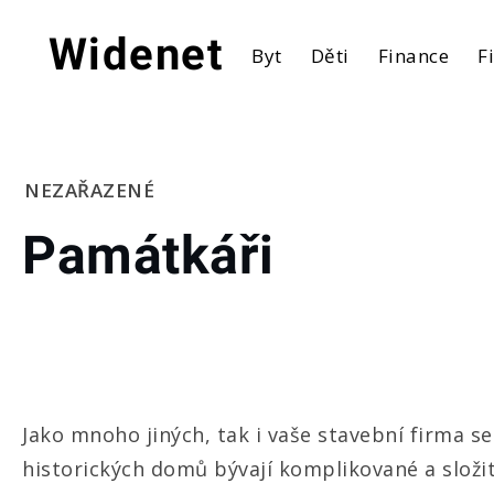
Skip
to
Widenet
Byt
Děti
Finance
F
content
Home
NEZAŘAZENÉ
Památkáři
Památkáři
Jako mnoho jiných, tak i vaše stavební firma 
historických domů bývají komplikované a slož