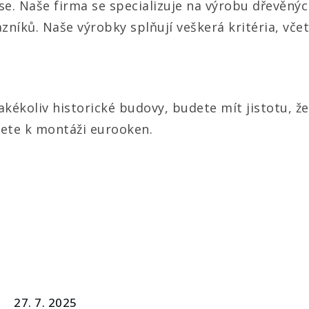
e. Naše firma se specializuje na výrobu dřevěných 
íků. Naše výrobky splňují veškerá kritéria, včet
jakékoliv historické budovy, budete mít jistotu,
nete k montáži
eurooken
.
27. 7. 2025