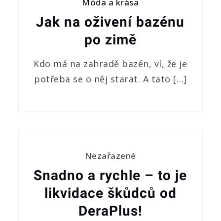
Móda a krása
Jak na oživení bazénu
po zimě
Kdo má na zahradě bazén, ví, že je
potřeba se o něj starat. A tato […]
Nezařazené
Snadno a rychle – to je
likvidace škůdců od
DeraPlus!