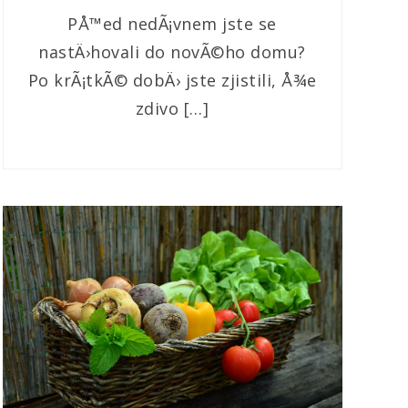
PÅ™ed nedÃ¡vnem jste se
nastÄ›hovali do novÃ©ho domu?
Po krÃ¡tkÃ© dobÄ› jste zjistili, Å¾e
zdivo […]