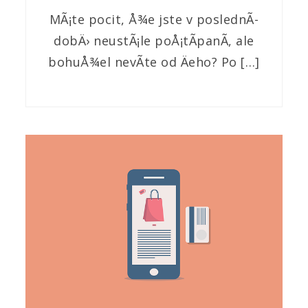
MÃ¡te pocit, Å¾e jste v poslednÃ­
dobÄ› neustÃ¡le poÅ¡tÃ­panÃ­, ale
bohuÅ¾el nevÃ­te od Äeho? Po […]