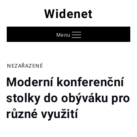
Skip
Widenet
to
content
Menu
Home
NEZAŘAZENÉ
Moderní
Moderní konferenční
konferenční
stolky do
stolky do obýváku pro
obýváku pro
různé
využití
různé využití