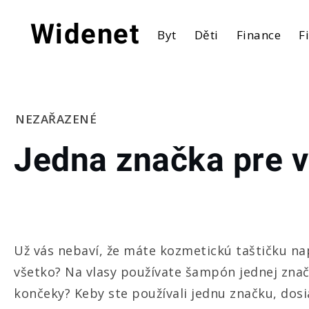
Skip
to
Widenet
Byt
Děti
Finance
F
content
Home
NEZAŘAZENÉ
Jedna
Jedna značka pre va
značka
pre vaše
najkrajšie
ja
Už vás nebaví, že máte kozmetickú taštičku nap
všetko? Na vlasy používate šampón jednej znač
končeky? Keby ste používali jednu značku, dosi