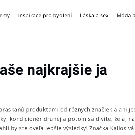
irmy
Inspirace pro bydlení
Láska a sex
Móda a
še najkrajšie ja
raskanú produktami od rôznych značiek a ani jedn
ky, kondicionér druhej a potom sa divíte, že aj n
ahli by ste oveľa lepšie výsledky! Značka
Kallos
vá