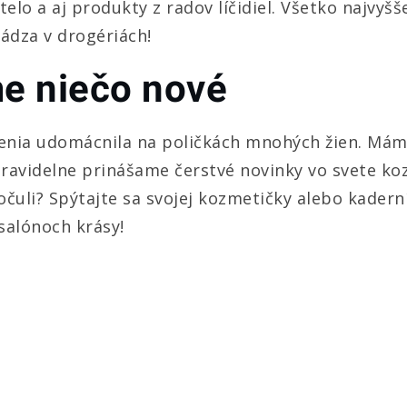
elo a aj produkty z radov líčidiel. Všetko najvyšš
ádza v drogériách!
e niečo nové
benia udomácnila na poličkách mnohých žien. Má
 Pravidelne prinášame čerstvé novinky vo svete k
počuli? Spýtajte sa svojej kozmetičky alebo kadern
salónoch krásy!