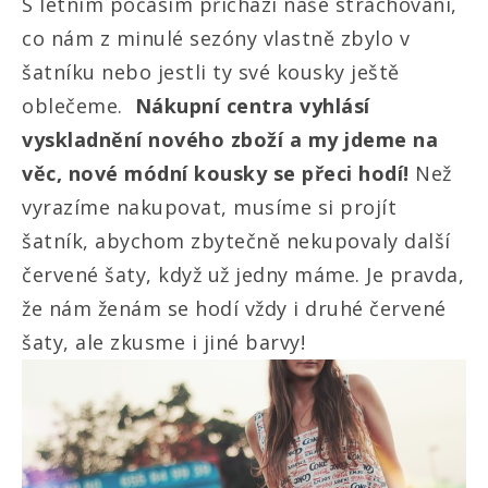
S letním počasím přichází naše strachování,
co nám z minulé sezóny vlastně zbylo v
šatníku nebo jestli ty své kousky ještě
oblečeme.
Nákupní centra vyhlásí
vyskladnění nového zboží a my jdeme na
věc, nové módní kousky se přeci hodí!
Než
vyrazíme nakupovat, musíme si projít
šatník, abychom zbytečně nekupovaly další
červené šaty, když už jedny máme. Je pravda,
že nám ženám se hodí vždy i druhé červené
šaty, ale zkusme i jiné barvy!