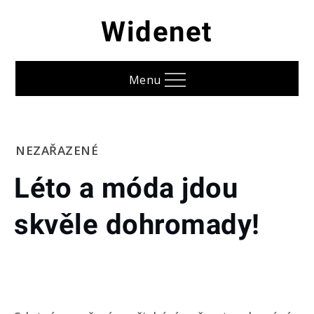
Skip
Widenet
to
content
Menu
Home
NEZAŘAZENÉ
Léto a
Léto a móda jdou
móda jdou
skvěle
skvěle dohromady!
dohromady!