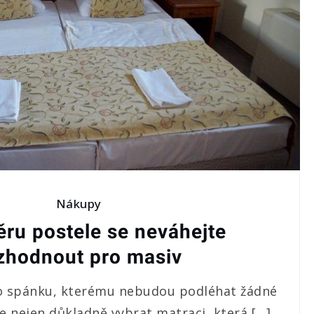
Nákupy
ěru postele se neváhejte
zhodnout pro masiv
o spánku, kterému nebudou podléhat žádné
je nejen důkladně vybrat matraci, která […]