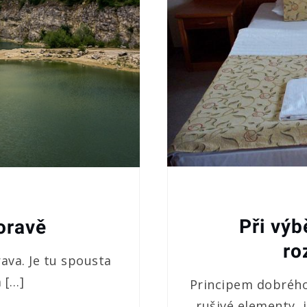
Při výb
oravě
ro
rava. Je tu spousta
 […]
Principem dobréh
rušivé elementy, 