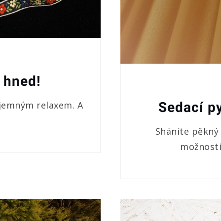
ě hned!
říjemným relaxem. A
Sedací py
Sháníte pěkný 
možnosti 