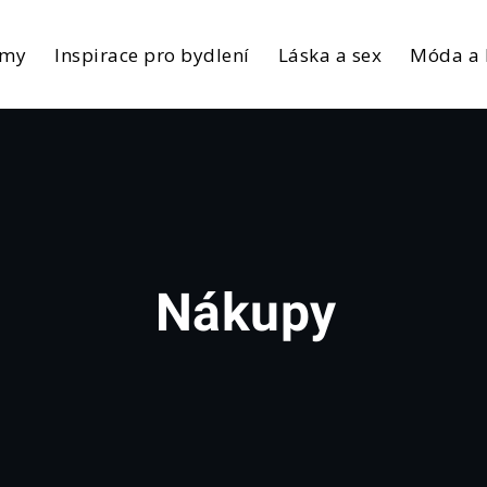
rmy
Inspirace pro bydlení
Láska a sex
Móda a 
Nákupy
Home
Nákupy
Page
3