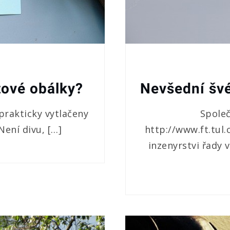
tové obálky?
Nevšední švé
 prakticky vytlačeny
Společ
ení divu, […]
http://www.ft.tul
inzenyrstvi řady 