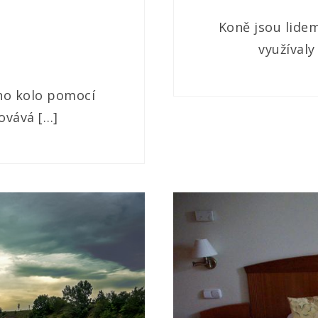
Koně jsou lidem
využívaly
dno kolo pomocí
ovává […]