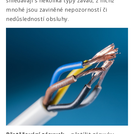
shledávají s několika typy závad, z nichž
mnohé jsou zaviněné nepozorností či
nedůsledností obsluhy.