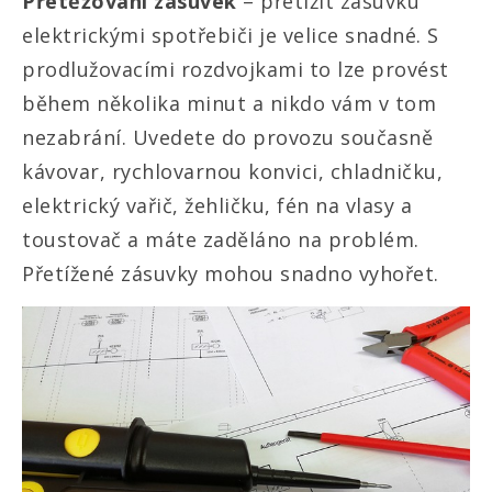
Přetěžování zásuvek
– přetížit zásuvku
elektrickými spotřebiči je velice snadné. S
prodlužovacími rozdvojkami to lze provést
během několika minut a nikdo vám v tom
nezabrání. Uvedete do provozu současně
kávovar, rychlovarnou konvici, chladničku,
elektrický vařič, žehličku, fén na vlasy a
toustovač a máte zaděláno na problém.
Přetížené zásuvky mohou snadno vyhořet.