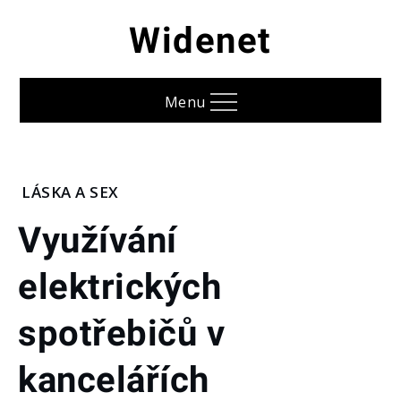
Skip
Widenet
to
content
Menu
Home
LÁSKA A SEX
Láska
Využívání
a
sex
elektrických
Využívání
elektrických
spotřebičů
spotřebičů v
v
kancelářích
kancelářích