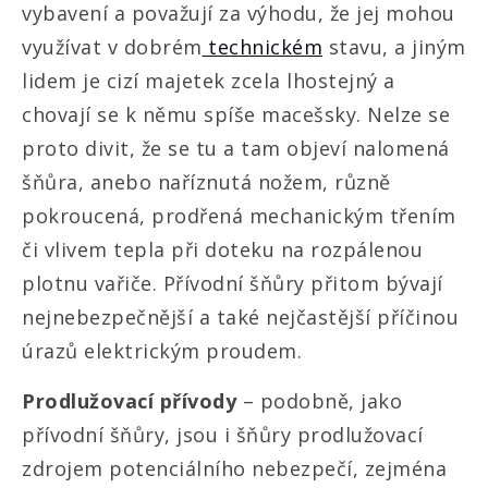
vybavení a považují za výhodu, že jej mohou
využívat v dobrém
technickém
stavu, a jiným
lidem je cizí majetek zcela lhostejný a
chovají se k němu spíše macešsky. Nelze se
proto divit, že se tu a tam objeví nalomená
šňůra, anebo naříznutá nožem, různě
pokroucená, prodřená mechanickým třením
či vlivem tepla při doteku na rozpálenou
plotnu vařiče. Přívodní šňůry přitom bývají
nejnebezpečnější a také nejčastější příčinou
úrazů elektrickým proudem.
Prodlužovací přívody
– podobně, jako
přívodní šňůry, jsou i šňůry prodlužovací
zdrojem potenciálního nebezpečí, zejména