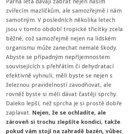
Parná léta dávají zabrat nejen našim
zvířecím mazlíčkům, ale samozřejmě i nám
samotným. V posledních několika letech
jsou v tomto období tropické třicítky zcela
běžné, což samozřejmě nejen na lidském
organismu může zanechat nemalé škody.
Abyste se případným nepříjemnostem
souvisejících s přehřátím či dehydratací
efektivně vyhnuli, měli byste se nejen s
železnou pravidelností zavodňovat, ale
rovněž byste si měli dávat častěji sprchy.
Daleko lepší, než sprcha je si prostě dobře
zaplavat.
Nejen, že se ochladíte, ale
zároveň si trochu zlepšíte kondici, takže
pokud vám stojí na zahradě bazén, vůbec