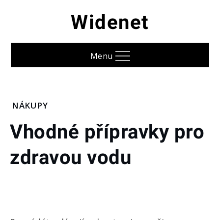
Skip
Widenet
to
content
Menu
Home
NÁKUPY
Nákupy
Vhodné přípravky pro
Vhodné
přípravky
zdravou vodu
pro
zdravou
vodu