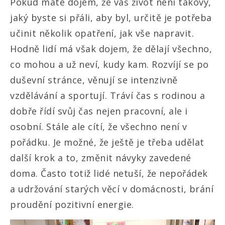
Pokud máte dojem, že váš život není takový,
jaký byste si přáli, aby byl, určitě je potřeba
učinit několik opatření, jak vše napravit.
Hodně lidí má však dojem, že dělají všechno,
co mohou a už neví, kudy kam. Rozvíjí se po
duševní stránce, věnují se intenzivně
vzdělávání a sportují. Tráví čas s rodinou a
dobře řídí svůj čas nejen pracovní, ale i
osobní. Stále ale cítí, že všechno není v
pořádku. Je možné, že ještě je třeba udělat
další krok a to, změnit návyky zavedené
doma. Často totiž lidé netuší, že nepořádek
a udržování starých věcí v domácnosti, brání
proudění pozitivní energie.