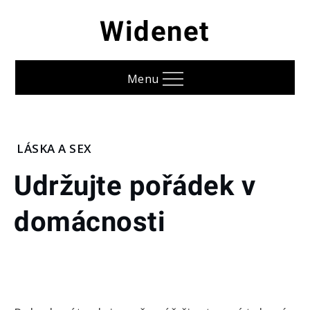
Skip
Widenet
to
content
Menu
Home
LÁSKA A SEX
Láska
Udržujte pořádek v
a
sex
domácnosti
Udržujte
pořádek v
domácnosti