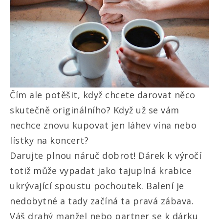
Čím ale potěšit, když chcete darovat něco
skutečně originálního? Když už se vám
nechce znovu kupovat jen láhev vína nebo
lístky na koncert?
Darujte plnou náruč dobrot!
Dárek k výročí
totiž může vypadat jako tajuplná krabice
ukrývající spoustu pochoutek. Balení je
nedobytné a tady začíná ta pravá zábava.
Váš drahý manžel nebo partner se k dárku