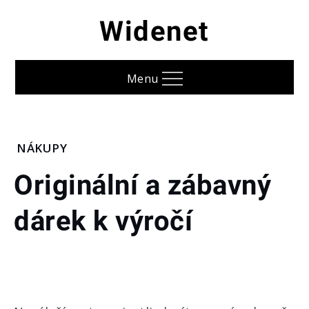
Skip
Widenet
to
content
Menu
Home
NÁKUPY
Nákupy
Originální a zábavný
Originální
a zábavný
dárek k výročí
dárek k
výročí