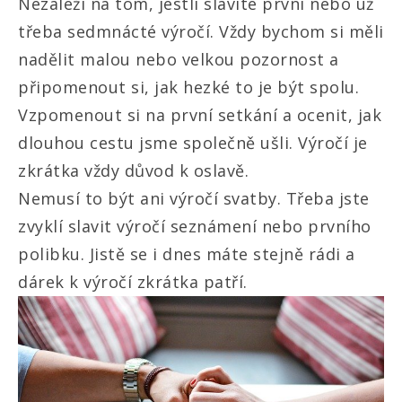
Nezáleží na tom, jestli slavíte první nebo už
třeba sedmnácté výročí. Vždy bychom si měli
nadělit malou nebo velkou pozornost a
připomenout si, jak hezké to je být spolu.
Vzpomenout si na první setkání a ocenit, jak
dlouhou cestu jsme společně ušli. Výročí je
zkrátka vždy důvod k oslavě.
Nemusí to být ani výročí svatby. Třeba jste
zvyklí slavit výročí seznámení nebo prvního
polibku. Jistě se i dnes máte stejně rádi a
dárek k výročí zkrátka patří.