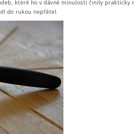
adeb, které ho v dávné minulosti činily prakticky
adl do rukou nepřátel.