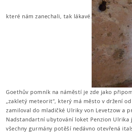
které nám zanechali, tak lákavé.
Goethův pomník na náměstí je zde jako připomí
„zakletý meteorit“, který má město v držení od 
zamiloval do mladičké Ulriky von Levetzow a pr
Nadstandartní ubytování loket
Penzion Ulrika
j
všechny gurmány potěší nedávno otevřená italsk