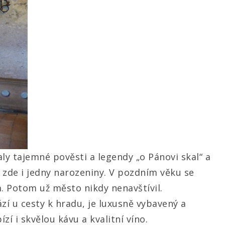
y tajemné pověsti a legendy „o Pánovi skal“ a
it zde i jedny narozeniny. V pozdním věku se
. Potom už město nikdy nenavštívil.
zí u cesty k hradu, je luxusně vybavený a
 i skvělou kávu a kvalitní víno.