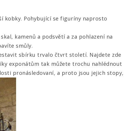
ší kobky. Pohybující se figuríny naprosto
 skal, kamenů a podsvětí a za pohlazení na
bavíte smůly.
tavit sbírku trvalo čtvrt století. Najdete zde
. Díky exponátům tak můžete trochu nahlédnout
losti pronásledovaní, a proto jsou jejich stopy,