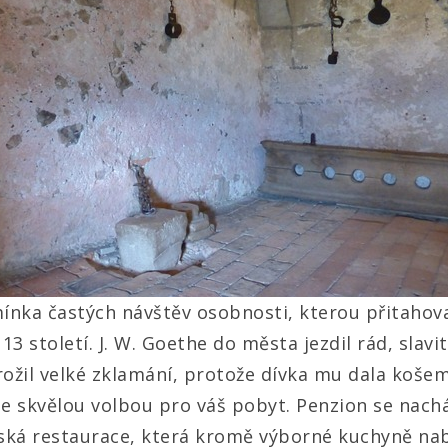
nka častých návštěv osobnosti, kterou přitahoval
13 století. J. W. Goethe do města jezdil rád, slav
ožil velké zklamání, protože dívka mu dala košem
e skvělou volbou pro váš pobyt. Penzion se nachá
á restaurace, která kromě výborné kuchyně nabízí