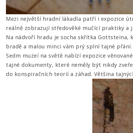
Mezi největší hradní lákadla patří i expozice ú
reálně zobrazují středověké mučící praktiky a
Na nádvoří hradu je socha skřítka Gottsteina, 
bradě a malou minci vám prý splní tajné přání.
Sedm muzeí na světě nabízí expozice věnované t
tajné dokumenty, které neměly být nikdy zveře
do konspiračních teorií a záhad. Většina tajnýc