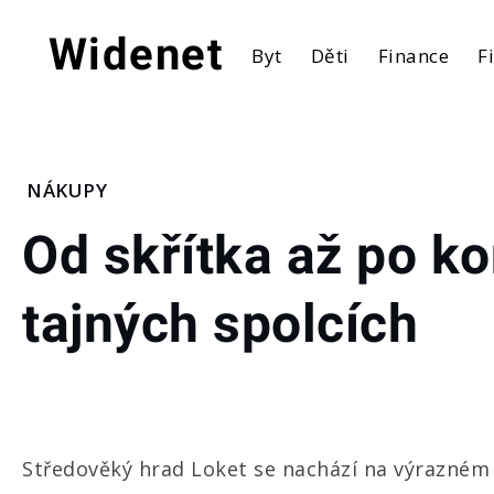
Skip
to
Widenet
Byt
Děti
Finance
F
content
Home
NÁKUPY
Nákupy
Od skřítka až po ko
Od skřítka
až po
konspirační
tajných spolcích
teorie o
tajných
spolcích
Středověký hrad Loket se nachází na výrazném s