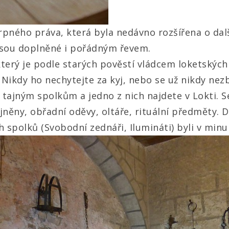
trpného práva, která byla nedávno rozšířena o dal
 jsou doplněné i pořádným řevem.
který je podle starých pověstí vládcem loketských
 Nikdy ho nechytejte za kyj, nebo se už nikdy nez
ajným spolkům a jedno z nich najdete v Lokti. Ses
jněny, obřadní oděvy, oltáře, rituální předměty
h spolků (Svobodní zednáři, Ilumináti) byli v minu