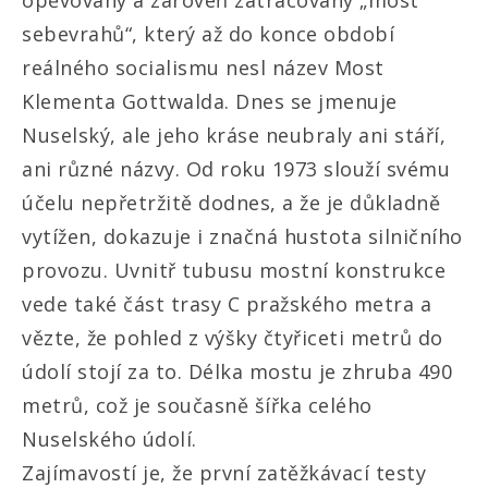
opěvovaný a zároveň zatracovaný „most
sebevrahů“, který až do konce období
reálného socialismu nesl název Most
Klementa Gottwalda. Dnes se jmenuje
Nuselský, ale jeho kráse neubraly ani stáří,
ani různé názvy. Od roku 1973 slouží svému
účelu nepřetržitě dodnes, a že je důkladně
vytížen, dokazuje i značná hustota silničního
provozu. Uvnitř tubusu mostní konstrukce
vede také část trasy C pražského metra a
vězte, že pohled z výšky čtyřiceti metrů do
údolí stojí za to. Délka mostu je zhruba 490
metrů, což je současně šířka celého
Nuselského údolí.
Zajímavostí je, že první zatěžkávací testy