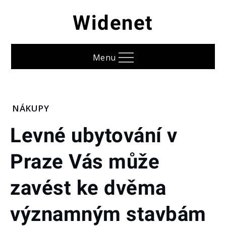
Skip
Widenet
to
content
Menu
Home
NÁKUPY
Nákupy
Levné ubytování v
Levné
ubytování v
Praze Vás může
Praze Vás
může
zavést ke dvěma
zavést ke
dvěma
významným
významným stavbám
stavbám