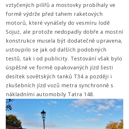
vztyčených pilířů a mostovky probíhaly ve
formě výdrže před tahem raketových
motorů, které vynášely do vesmíru lodě
Sojuz, ale protože nedopadly dobře a mostní
konstrukce musela být dodatečně upravena,
ustoupilo se jak od dalších podobných
testů, tak i od publicity. Testování však bylo
úspěšné ve formě opakovaných jízd šesti
desítek sovětských tanků T34 a později i
zkušebních jízd vozů metra synchronně s
nákladními automobily Tatra 148.