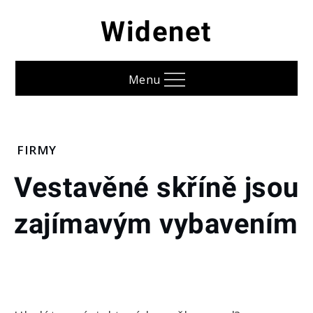
Skip
Widenet
to
content
Menu
Home
FIRMY
Firmy
Vestavěné skříně jsou
Vestavěné
zajímavým vybavením
skříně
jsou
zajímavým
vybavením