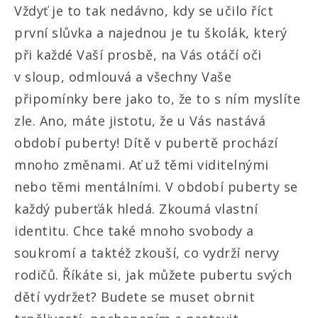
Vždyť je to tak nedávno, kdy se učilo říct
první slůvka a najednou je tu školák, který
při každé Vaší prosbě, na Vás otáčí oči
v sloup, odmlouvá a všechny Vaše
připomínky bere jako to, že to s ním myslíte
zle. Ano, máte jistotu, že u Vás nastává
období puberty! Dítě v pubertě prochází
mnoho změnami. Ať už těmi viditelnými
nebo těmi mentálními. V období puberty se
každý puberťák hledá. Zkoumá vlastní
identitu. Chce také mnoho svobody a
soukromí a taktéž zkouší, co vydrží nervy
rodičů. Říkáte si, jak můžete pubertu svých
dětí vydržet? Budete se muset obrnit