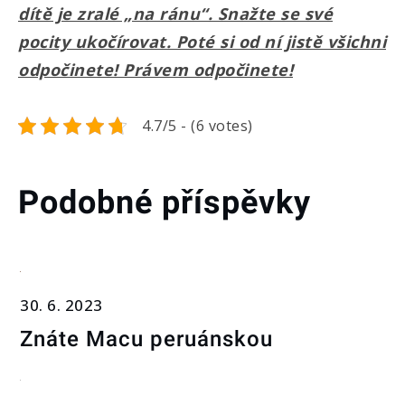
dítě je zralé „na ránu“. Snažte se své
pocity ukočírovat. Poté si od ní jistě všichni
odpočinete! Právem odpočinete!
4.7/5 - (6 votes)
Podobné příspěvky
30. 6. 2023
Znáte Macu peruánskou