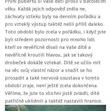
První pubertu si Vaše děti prošli v batolecím
věku. Každá jejich odpověď zněla ne,
záchvaty vzteku byly na denním pořádku a
pro vzteklý výstup taktéž nešli příliš daleko.
Toto období bylo zcela v pořádku, i když jste
byli středem pozornosti pro mnoho lidí,
kteří se nevěřícně dívali na Vaše dítě a
nevěřícně kroutili hlavou, jak se takový
drobeček dokáže vztekat. Dítě se učilo mít
na věc svůj vlastní názor a snažit se ho
prosadit a také nervová soustava v tomto
období zraje, není ještě zcela dokončena.
Věříme, že jste to všichni jistě zvládli, dítě
patřičně uklidnili a taktéž nastavili hranice.