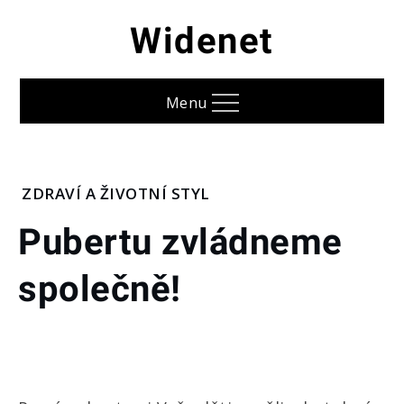
Skip
Widenet
to
content
Menu
Home
ZDRAVÍ A ŽIVOTNÍ STYL
Zdraví
Pubertu zvládneme
a
životní
společně!
styl
Pubertu
zvládneme
společně!