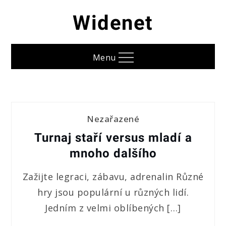
Skip
Widenet
to
content
Menu
Nezařazené
Turnaj staří versus mladí a
mnoho dalšího
Zažijte legraci, zábavu, adrenalin Různé
hry jsou populární u různých lidí.
Jedním z velmi oblíbených […]