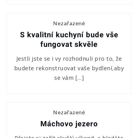
Nezařazené
S kvalitní kuchyní bude vše
fungovat skvěle
Jestli jste se i vy rozhodnuli pro to, že
budete rekonstruovat vaše bydlení,aby
se vám […]
Nezařazené
Máchovo jezero
Přejete si zažít skvělý víkend, a hledáte