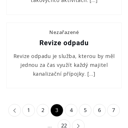
takovýchto aktivitách. […]
Nezařazené
Revize odpadu
Revize odpadu je služba, kterou by měl
jednou za čas využít každý majitel
kanalizační přípojky. […]
Stránkování
1
2
3
4
5
6
7
příspěvků
…
22