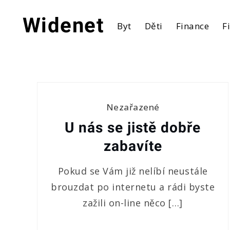
Skip
to
Widenet
Byt
Děti
Finance
F
content
Nezařazené
U nás se jistě dobře
zabavíte
Pokud se Vám již nelíbí neustále
brouzdat po internetu a rádi byste
zažili on-line něco […]