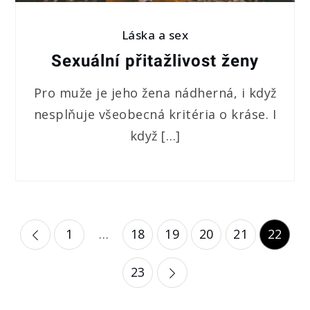
Láska a sex
Sexuální přitažlivost ženy
Pro muže je jeho žena nádherná, i když
nesplňuje všeobecná kritéria o kráse. I
když […]
Stránkování
1
…
18
19
20
21
22
příspěvků
23