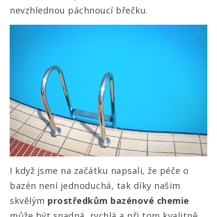
nevzhlednou páchnoucí břečku.
I když jsme na začátku napsali, že péče o
bazén není jednoduchá, tak díky našim
skvělým
prostředkům bazénové chemie
může být snadná, rychlá a při tom kvalitně