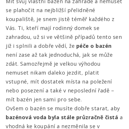
Mít svůj vlastní bazén na zahradě a nemuset
se plahočit na nejbližší přelidněné
koupaliště, je snem jistě téměř každého z
Vás. Ti, kteří mají rodinný domek se
zahradou, už si ve většině případů tento sen
již i splnili a dobře vědí, že
péče o bazén
není zase až tak jednoduchá, jak se může
zdát. Samozřejmě je velkou výhodou
nemuset nikam daleko jezdit, platit
vstupné, mít dostatek místa na poležení
nebo posezení a také v neposlední řadě –
mít bazén jen sami pro sebe.
Ovšem o bazén se musíte dobře starat, aby
bazénová voda byla stále průzračně čistá
a
vhodná ke koupání a nezměnila se v