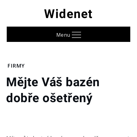
Skip
Widenet
to
content
Menu
Home
FIRMY
Firmy
Mějte Váš bazén
Mějte
dobře ošetřený
Váš
bazén
dobře
ošetřený