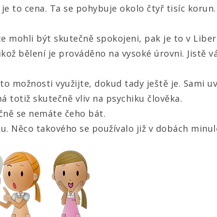
k je to cena. Ta se pohybuje okolo čtyř tisíc korun
e mohli být skutečně spokojeni, pak je to v Liber
ikož bělení je prováděno na vysoké úrovni. Jistě v
 možnosti využijte, dokud tady ještě je. Sami uv
 totiž skutečně vliv na psychiku člověka.
čně se nemáte čeho bát.
. Něco takového se používalo již v dobách minulé