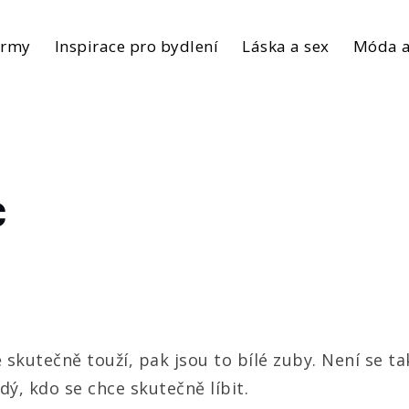
irmy
Inspirace pro bydlení
Láska a sex
Móda a
c
skutečně touží, pak jsou to bílé zuby. Není se ta
, kdo se chce skutečně líbit.