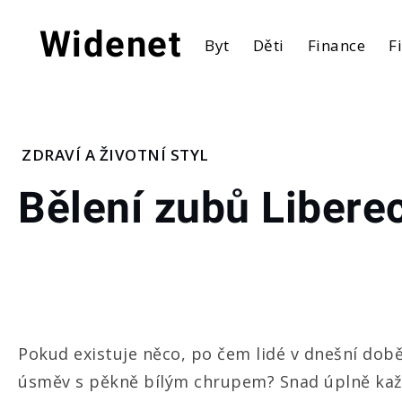
Skip
to
Widenet
Byt
Děti
Finance
F
content
Home
ZDRAVÍ A ŽIVOTNÍ STYL
Zdraví
Bělení zubů Libere
a
životní
styl
Bělení
zubů
Liberec
Pokud existuje něco, po čem lidé v dnešní době 
úsměv s pěkně bílým chrupem? Snad úplně každý