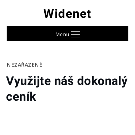
Skip
Widenet
to
content
Menu
Home
NEZAŘAZENÉ
Využijte
Využijte náš dokonalý
náš
dokonalý
ceník
ceník