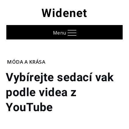
Skip
Widenet
to
content
Menu
Home
MÓDA A KRÁSA
Móda
Vybírejte sedací vak
a
krása
podle videa z
Vybírejte
sedací
vak
YouTube
podle
videa z
YouTube