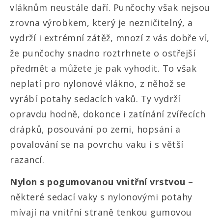
vláknům neustále daří. Punčochy však nejsou
zrovna výrobkem, který je nezničitelný, a
vydrží i extrémní zátěž, mnozí z vás dobře ví,
že punčochy snadno roztrhnete o ostřejší
předmět a můžete je pak vyhodit. To však
neplatí pro nylonové vlákno, z něhož se
vyrábí potahy sedacích vaků. Ty vydrží
opravdu hodně, dokonce i zatínání zvířecích
drápků, posouvání po zemi, hopsání a
povalování se na povrchu vaku i s větší
razancí.
Nylon s pogumovanou vnitřní vrstvou
–
některé sedací vaky s nylonovými potahy
mívají na vnitřní straně tenkou gumovou