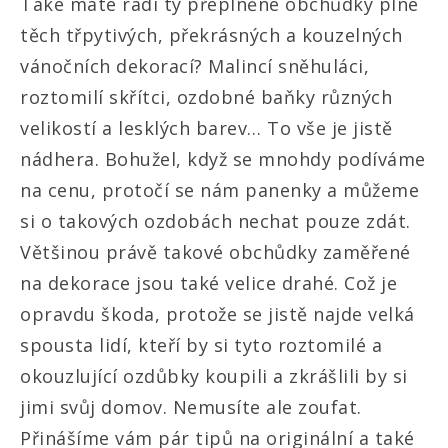
Také máte rádi ty přeplněné obchůdky plné
těch třpytivých, překrásných a kouzelných
vánočních dekorací? Malincí sněhuláci,
roztomilí skřítci, ozdobné baňky různých
velikostí a lesklých barev… To vše je jistě
nádhera. Bohužel, když se mnohdy podíváme
na cenu, protočí se nám panenky a můžeme
si o takových ozdobách nechat pouze zdát.
Většinou právě takové obchůdky zaměřené
na dekorace jsou také velice drahé. Což je
opravdu škoda, protože se jistě najde velká
spousta lidí, kteří by si tyto roztomilé a
okouzlující ozdůbky koupili a zkrášlili by si
jimi svůj domov. Nemusíte ale zoufat.
Přinášíme vám pár tipů na originální a také