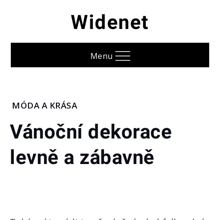
Skip
Widenet
to
content
Menu
Home
MÓDA A KRÁSA
Móda
Vánoční dekorace
a
krása
levně a zábavně
Vánoční
dekorace
levně a
zábavně