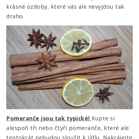
krásné ozdoby, které vás ale nevyjdou tak
draho.
Pomeranče jsou tak typické!
Kupte si
alespoň tři nebo čtyři pomeranče, které ale
tentokrát nebudou sloužit k jídlu. Nakrájejte