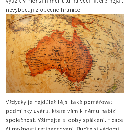
využít v menším měřítku na věci, které nějak
nevybočují z obecné hranice.
Vždycky je nejdůležitější také poměřovat
podmínky úvěru, které vám k němu nabízí
společnost. Všímejte si doby splácení, fixace
či možnosti refinancování. Buďte si vědomi