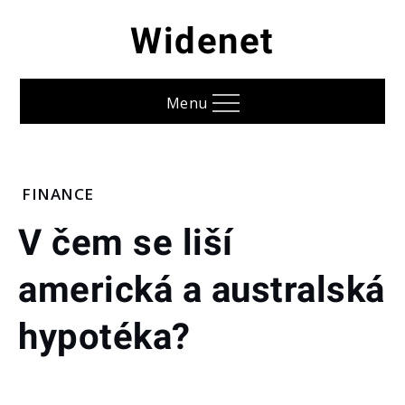
Skip
Widenet
to
content
Menu
Home
FINANCE
Finance
V čem se liší
V čem se
americká a australská
liší
americká
a
hypotéka?
australská
hypotéka?