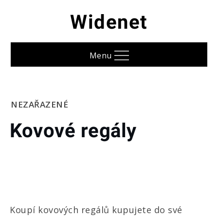
Skip
Widenet
to
content
Menu
Home
NEZAŘAZENÉ
Kovové
Kovové regály
regály
Koupí kovových regálů kupujete do své