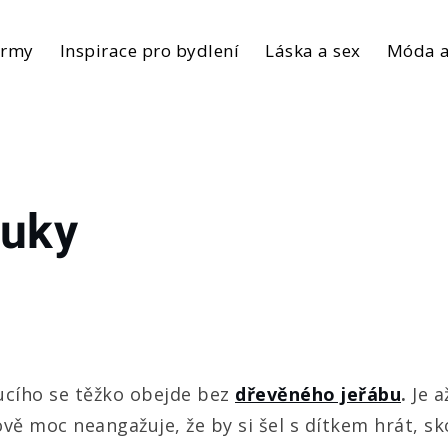
irmy
Inspirace pro bydlení
Láska a sex
Móda a
luky
ucího se těžko obejde bez
dřevěného jeřábu
.
Je 
ově moc neangažuje, že by si šel s dítkem hrát, 