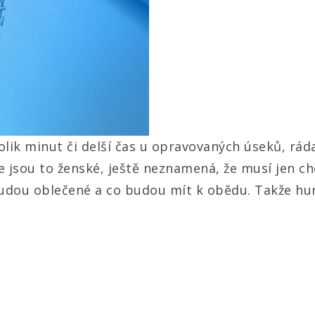
lik minut či delší čas u opravovaných úseků, ráda
že jsou to ženské, ještě neznamená, že musí jen c
 budou oblečené a co budou mít k obědu. Takže hur