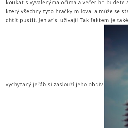
koukat s vyvalenýma očima a večer ho budete a
který všechny tyto hračky miloval a může se s
chtít pustit. Jen ať si užívají! Tak faktem je ta
vychytaný jeřáb si zaslouží jeho obdiv.