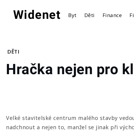
Skip
to
Widenet
Byt
Děti
Finance
F
content
Home
DĚTI
Děti
Hračka nejen pro k
Hračka
nejen
pro
kluky
Velké stavitelské centrum malého stavby vedo
nadchnout a nejen to, manžel se jinak při vých