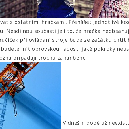
vat s ostatními hračkami. Přenášet jednotlivé ko
 Nesdílnou součástí je i to, že hračka neobsahuj
učiček při ovládání stroje bude ze začátku chtít h
ěj budete mít obrovskou radost, jaké pokroky neus
možná připadají trochu zahanbené.
V dnešní době už neexistu